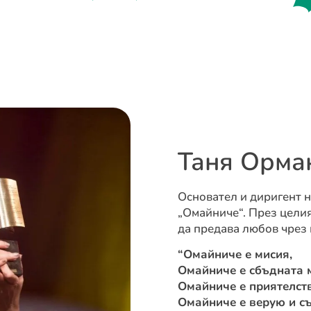
Таня Орма
Основател и диригент 
„Омайниче“. През целия
да предава любов чрез 
“Омайниче е мисия,
Омайниче е сбъдната 
Омайниче е приятелств
Омайниче е верую и съ