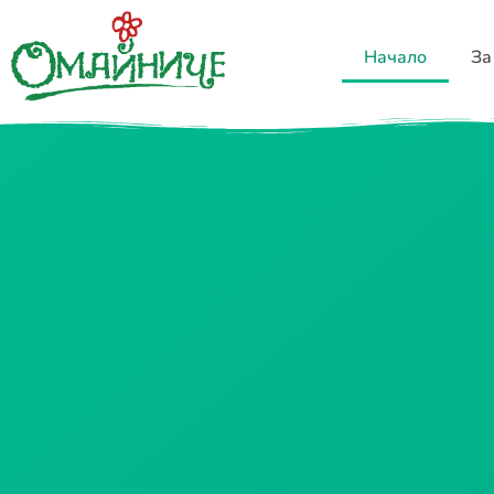
Начало
За