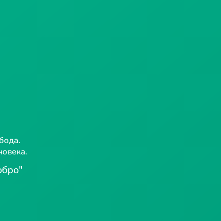
бода.
човека.
обро"