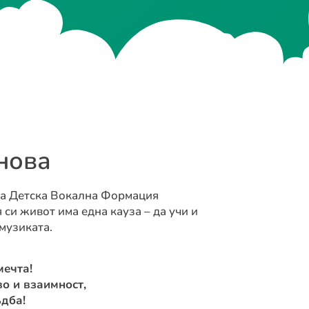
нова
на Детска Вокална Формация
 си живот има една кауза – да учи и
музиката.
мечта!
о и взаимност,
дба!