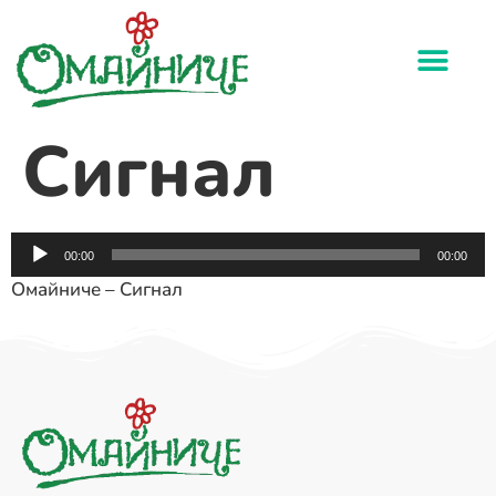
Сигнал
Audio
00:00
00:00
Player
Омайниче – Сигнал