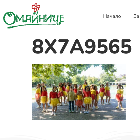
Начало
За
8X7A9565