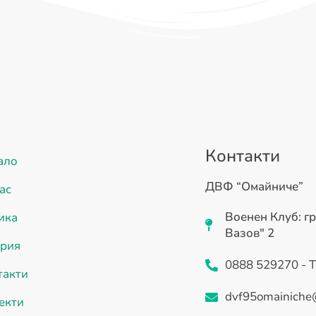
Контакти
ало
ДВФ “Омайниче”
ас
Военен Клуб: гр
ика
Вазов" 2
ерия
0888 529270 - 
такти
dvf95omainiche
екти