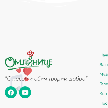
Нач
За н
Муз
"С песен и обич творим добро"
Гал
Кон
Про