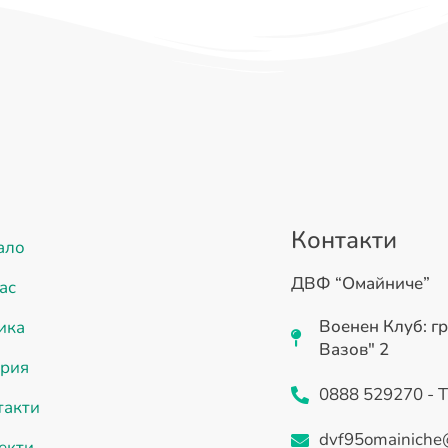
Контакти
ало
ДВФ “Омайниче”
ас
Военен Клуб: гр
ика
Вазов" 2
ерия
0888 529270 - 
такти
dvf95omainiche
екти