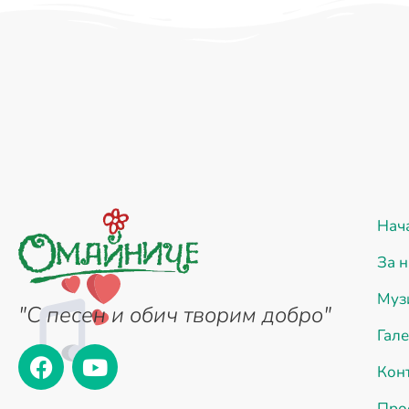
Нач
За н
Муз
"С песен и обич творим добро"
Гал
Кон
Про