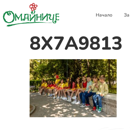
Начало
За
8X7A9813